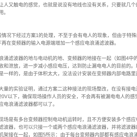
让人又触电的感觉，也就是说没有地线也没有关系，只要就几个
用。
般情况下经过方案
1
的处理，不至于会有电人的现象，但由于特殊
下再在变频器的输入电源端增加一个感应电浪涌滤波器。
浪涌滤波器的地与电动机的地、变频器的地接在一起（如图
4
中
收和泄放，进一步减小感应电压，达到防止漏电电人的目前的。
是一样的，是由于体积太大，没法设计安装在变频器内部电路里
大量的实验证明，通过方案二这种接法的现场整改，在没有接电
20V
以下，确保现场操作人员的安全，不会再有被漏电电人的感
应电浪涌滤波器都可以了。
现场是有多台变频器控制电动机运转时，且不方便安装多个感应
滤波器，也可以只接一个或两个感应电浪涌滤波器，并将滤波器
机架接在一起，如图
5
所示：由于每台变频器内部都有感应电浪