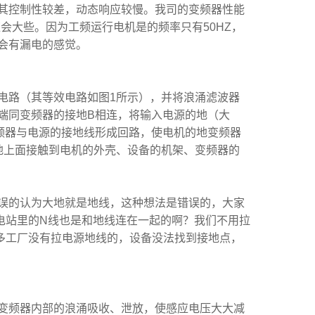
其控制性较差，动态响应较慢。我司的变频器性能
应会大些。因为工频运行电机是的频率只有
50HZ
，
会有漏电的感觉。
电路（其等效电路如图
1
所示），并将浪涌滤波器
端同变频器的接地
B
相连，将输入电源的地（大
频器与电源的接地线形成回路，使电机的地变频器
地上面接触到电机的外壳、设备的机架、变频器的
误的认为大地就是地线，这种想法是错误的，大家
电站里的
N
线也是和地线连在一起的啊？我们不用拉
多工厂没有拉电源地线的，设备没法找到接地点，
变频器内部的浪涌吸收、泄放，使感应电压大大减