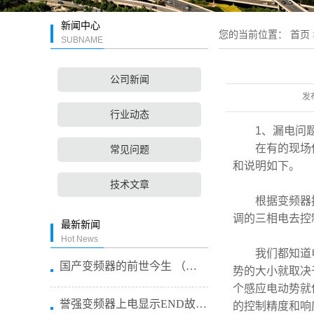
新闻中心
您的当前位置：
首页
SUBNAME
公司新闻
发
行业动态
1
、漏电问
在有的现场
常见问题
和说明如下。
技术文章
根据变频器
调的三相电去控
最新新闻
Hot News
我们都知道
国产变频器的前世今生 （国产变频...
势的大小就取决
个感应电动势就
誉强变频器上电显示END故障专业...
的控制精度和响