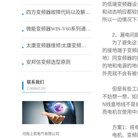
的低端变频器设
和动态响应都较
四方变频器故障代码以及解决方法 ...
所以一边情况下
微能变频器WIN-V60系列通用...
2
、漏电问
为了避免这
太康变频器维修|太康变频恒压供水...
的接地端于变频
地）同变频器的
安邦信变频选型原则
的地和电源的地
外壳就不会有被
联系我们
Contact Us
但是有些工
不妨想一想，如
N
线盒地线不是
而电机在使用中
方案
1
：将
河南上若电气有限公司
电机、变频