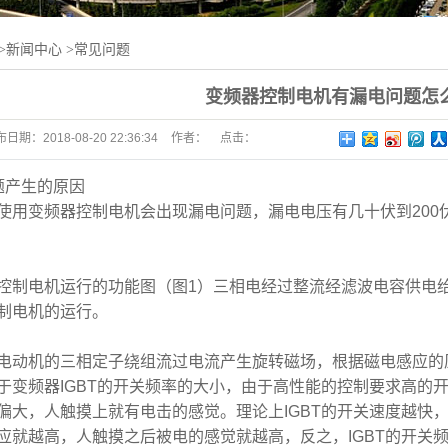
>
新闻中心
>
常见问题
变频器控制电机有漏电问题怎
布日期：
2018-08-20 22:36:34
作者：
点击：
题产生的原因
使用变频器控制电机会出现漏电问题，漏电电压有几十伏到
200
控制电机运行的功能图（图
1
）三相电经过整流经滤波电容供电
制电机的运行。
电动机的三相定子绕组流过电流产生旋转磁场，根据磁电感应的
于变频器
IGBT
的开关频率的大小，由于高性能的控制要求高的
偏大，人触摸上就有电击的感觉。理论上
IGBT
的开关速度越快
应就越高，人触摸之后被电的感觉就越高，反之，
IGBT
的开关