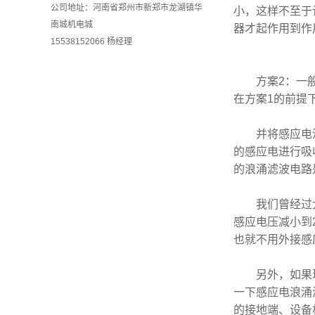
公司地址：河南省郑州市新郑市龙湖镇华
小，这样不至于
南城机电城
器才起作用到作
15538152066 杨经理
方案
2
：一
在方案
1
的前提
并将感应电
的感应电进行吸
的浪涌滤波电路
我们曾经过
感应电压减小到
也就不用外接感
另外，如果
一下感应电浪涌
的接地端、设备