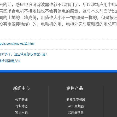
去的话，感应电浪涌滤波器也就不起作用了，所以现场应用中电
某些场合电机不接地线也不会有漏电的感觉，这与本文前面所说
同的土地的土壤成份，阻值也大小不一”原理是一样的。但是按
没有电源接地端）的，电动机的地、电柜外壳与变频器的地总可
bpqjs.com/a/news/11.html
你听多了，这些缺点你必须也知道！
修检测常用方法
新闻中心
销售产品
公司新闻
安邦信变频器
行业动态
ABB变频器
常见问题
安川变频器