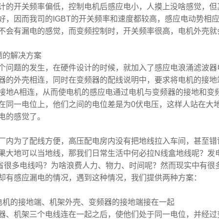
计的开关频率偏低，控制电机后感应电小，人摸上没啥感觉，但
好，因而我司的
IGBT
的开关频率和速度都较高，感应电动势相
不会有漏电的感觉，而变频控制时，开关频率很高，电机外壳就
题的解决方案
个问题的发生，在硬件设计的时候，就加入了感应电浪涌滤波器
器的外壳相连，同时在变频器的配线说明中，要求将电机的接地
接地
A
相连，从而使电机的感应电通过电机与变频器的接地和变
在同一电位上，他们之间的电位差是为
0
伏电压，这样人站在大
电的感觉了。
厂内为了配线方便，高压配电房内没有把地线拉入车间，甚至错
果大地可以当地线，那我们日常生活中何必拉
N
线盒地线呢？发
省很多电线吗？为啥浪费人力、物力、时间呢？然而现实中有很
却有感应漏电的情况，遇到这种情况，我们提供两种方案：
电机的接地端、机架外壳、变频器的接地端接在一起
器、机架三个电线连在一起之后，使他们处于同一电位，并经过