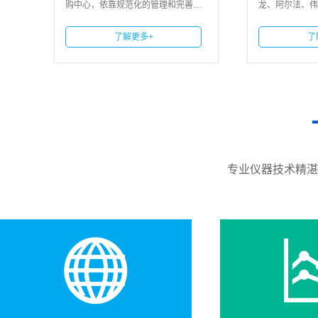
列、
购中心，依靠规范化的管理和完善的
龙、阿尔法、伟
90
技术服务体系，向广大客户提供先进
凌、德力西、艾
技术和最佳服务；始终追求以最快的
施耐德、西门子
了解更多+
了
时间为
菱、安川
专业仪器技术精湛