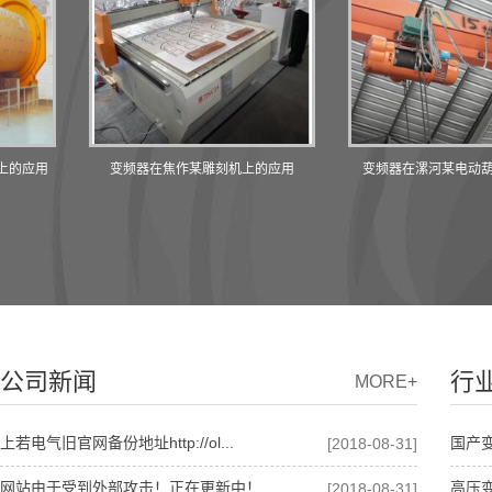
用
变频器在焦作某雕刻机上的应用
变频器在漯河某电动葫芦上
公司新闻
行
MORE+
上若电气旧官网备份地址http://ol...
国产变
[2018-08-31]
网站由于受到外部攻击！正在更新中！
高压
[2018-08-31]