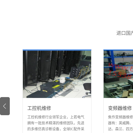
进口国
工控机维修
变频器维修
流
工控机维修行业领军企业，上若电气
焦作变频器维修
24
拥有一批技术精湛的维修团队，先进
器有：英威腾、
；欧
的多维仿真诊断设备，全球IC配件采
达、森兰、四方