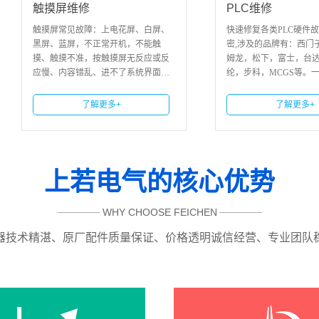
触摸屏维修
PLC维修
摸屏常见故障：上电花屏、白屏、
快速修复各类PLC硬件故障及PLC解
屏、蓝屏，不正常开机，不能触
密,涉及的品牌有：西门子，三菱，
、触摸不准，按触摸屏无反应或反
姆龙，松下，富士，台达，信捷，
慢、内容错乱、进不了系统界面、
纶，步科，MCGS等。一、PLC维
背光、背光暗、有背光无字符、不
范围西门子PLC维修范围： S7-2
通信、按键无反应或损坏，电源
0系列、S7-300
了解更多+
了解更多+
、高压板故
上若电气的核心优势
WHY CHOOSE FEICHEN
器技术精湛、原厂配件质量保证、价格透明诚信经营、专业团队