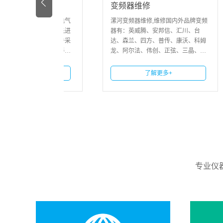
变频器维修
企业，上若电气
漯河变频器维修,维修国内外品牌变频
触
维修团队，先进
器有：英威腾、安邦信、汇川、台
黑
，全球IC配件采
达、森兰、四方、普传、康沃、科姆
摸
的管理和完善的
龙、阿尔法、伟创、正弦、三晶、富
应
大客户提供先进
凌、德力西、艾默生、易驱、微能、
无
终追求以最快的
施耐德、西门子、丹佛斯、富士、三
能
多+
了解更多+
菱、安川
板
专业仪