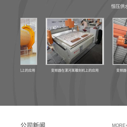
恒压供
磨机上的应用
变频器在漯河某雕刻机上的应用
变频器在漯河某
公司新闻
MORE