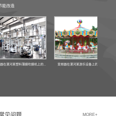
节能改造
塑料薄膜吹膜机上的...
变频器在漯河某游乐设备上的应用
变频器
常见问题
MORE+