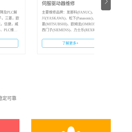
伺服驱动器维修
软启动维修
主要维修品牌：发那科(FANUC)、安
一、软启动器维
欧
川(YASKAWA)、松下(Panasonic)、三
器维修范围： 3
威
菱(MITSUBSHI)、欧姆龙(OMRON)、
30/31系列、3RW
修
西门子(SIEMENS)、力士乐(REXROT
列、3RW44系列
0
H)、博世(BO
佛斯软启动器维修
了解更多+
了解
稳定可靠